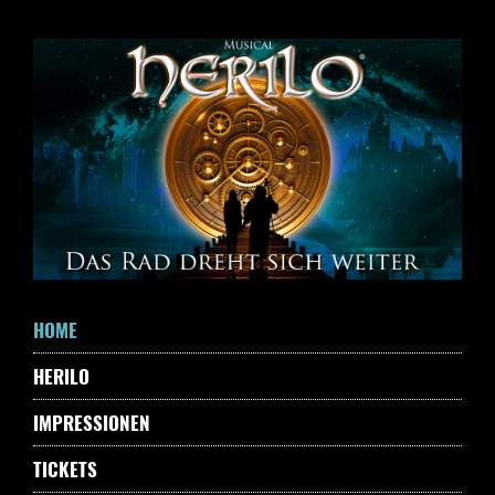
Skip
to
navigation
Skip
to
content
HOME
HERILO
IMPRESSIONEN
TICKETS